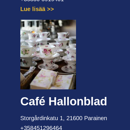
Lue lisää
Café Hallonblad
Storgårdinkatu 1, 21600 Parainen
+358451296464