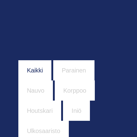
Kaikki
Parainen
Nauvo
Korppoo
Houtskari
Iniö
Ulkosaaristo