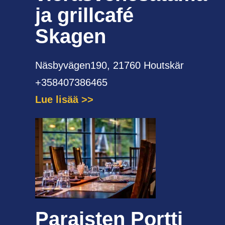
ja grillcafé
Skagen
Näsbyvägen190, 21760 Houtskär
+358407386465
Lue lisää
Paraisten Portti