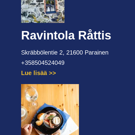
Ravintola Råttis
Skräbbölentie 2, 21600 Parainen
+358504524049
Lue lisää