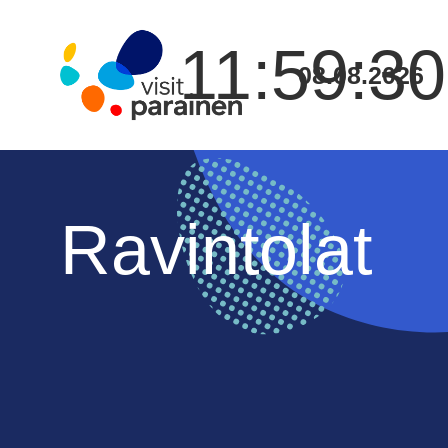
11:59:31
08.08.2026
Ravintolat
Siirry
sisältöön