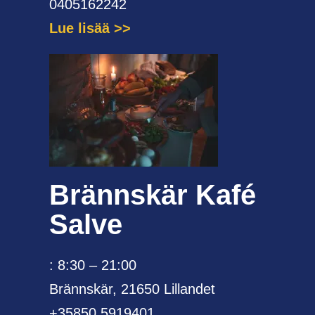
0405162242
Lue lisää
Brännskär Kafé
Salve
: 8:30 – 21:00
Brännskär, 21650 Lillandet
+35850 5919401