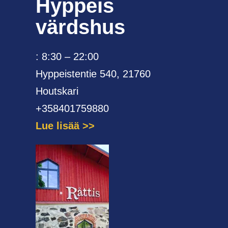
Hyppeis
värdshus
: 8:30 – 22:00
Hyppeistentie 540, 21760
Houtskari
+358401759880
Lue lisää