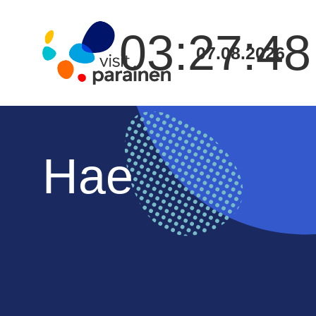
03:27:48
07.08.2026
Hae
Siirry
sisältöön